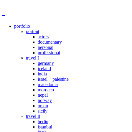
portfolio
portrait
actors
documentary
personal
professional
travel I
germany
iceland
india
israel + palestine
macedonia
morocco
nepal
norway
oman
sicily
travel II
berlin
istanbul