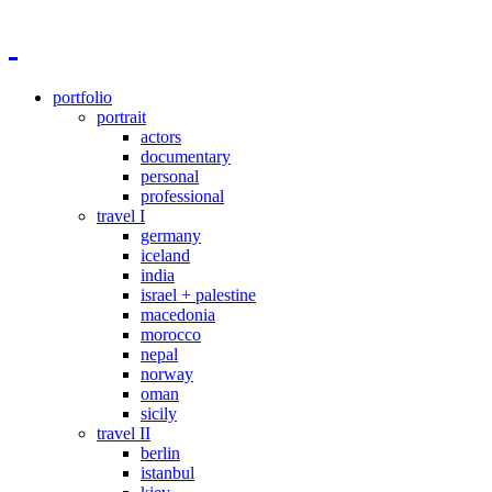
portfolio
portrait
actors
documentary
personal
professional
travel I
germany
iceland
india
israel + palestine
macedonia
morocco
nepal
norway
oman
sicily
travel II
berlin
istanbul