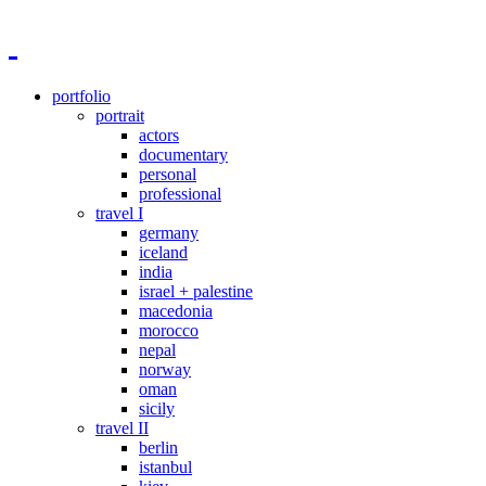
portfolio
portrait
actors
documentary
personal
professional
travel I
germany
iceland
india
israel + palestine
macedonia
morocco
nepal
norway
oman
sicily
travel II
berlin
istanbul