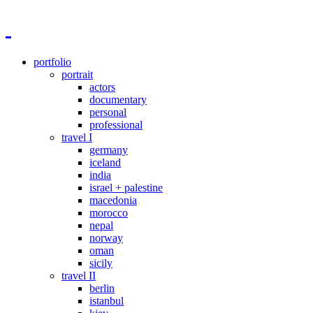
portfolio
portrait
actors
documentary
personal
professional
travel I
germany
iceland
india
israel + palestine
macedonia
morocco
nepal
norway
oman
sicily
travel II
berlin
istanbul