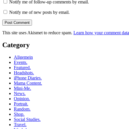
Notify me of follow-up comments by email.
Notify me of new posts by email.
This site uses Akismet to reduce spam.
Learn how your comment data 
Category
Allgemein
Events.
Featured.
Headshots.
iPhone Diaries.
Mama Content.
Mini-Me.
News.
Opinion.
Portrait.
Random.
Shop.
Social Studies.
Travel.