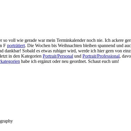
eid, aber so voll wie gerade war mein Terminkalender noch nie. Ich acker
on F
porträtiert
. Die Wochen bis Weihnachten bleiben spannend und auch
 und dankbar! Sobald es etwas ruhiger wird, werde ich hier gern von e
letzt in den Kategorien
Portrait/Personal
und
Portrait/Professional
, dav
rkategorien
habe ich ergänzt oder neu geordnet. Schaut euch um!