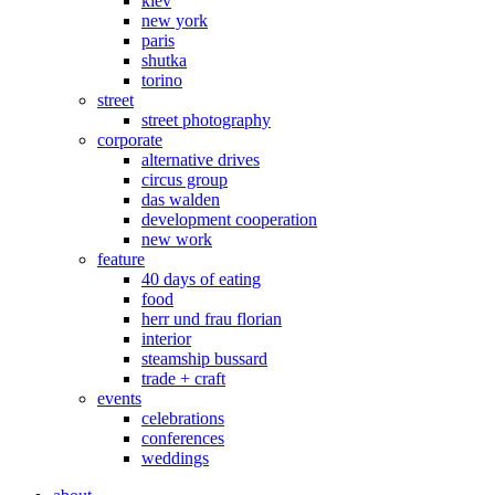
kiev
new york
paris
shutka
torino
street
street photography
corporate
alternative drives
circus group
das walden
development cooperation
new work
feature
40 days of eating
food
herr und frau florian
interior
steamship bussard
trade + craft
events
celebrations
conferences
weddings