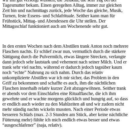
Tagesmutter bekam. Einen geregelten Alltag, immer zur gleichen
Zeit hin und nachmittags zurück, jede Woche das gleiche, Musik,
Turnen, feste Essens- und Schlafrituale. Seither kann man für
Frühstück, Mittag- und Abendessen die Uhr stellen. Der
Mittagsschlaf funktioniert auch am Wochenende sehr gut.
In den ersten Wochen nach dem Abstillen trank Anton noch mehrere
Flaschen nachts. Er schlief zwar nun, vermutlich durch die stärkere
Sättigung durch die Pulvermilch, etwas längere Strecken, verlangte
dann jedoch sehr lautstark und vehement nach seiner Milch. Und er
trank sehr viel nachts, während er dadurch jedoch tagsüber kaum
noch “echte” Nahrung zu sich nahm. Durch das relativ
unkomplizierte Abstillen war ich mir sicher, das Problem in den
Griff zu bekommen und schaffte es auch, ihm die nächtlichen
Flaschen innerhalb relativ kurzer Zeit abzugewöhnen. Seither trank
er abends vor dem Einschlafen eine Ritualflasche, die ich ihm
gewehrte und er wachte morgens glücklich und hungrig auf, so dass
er endlich auch wieder zu den Mahlzeiten aß und wir zudem nicht
mehr ständig nachts wickeln mussten. Nach einer Periode etwas
besseren Schlafs (max. 2-3 Stunden am Stück, aber keine nächtliche
Fütterung mehr) fühlte ich mich endlich etwas besser und etwas
“ausgeschlafener” (naja, relativ).