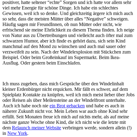
positiver, hatte seltener “echte” Sorgen und ich hatte vor allem sehr
viel mehr Energie für schöne Dinge. Ich habe ein schlechtes
Gewissen, weil ich so denke. Und gleichzeitig ärgere ich mich auch
so sehr, dass die meisten Mütter über alles “Negative” schweigen.
Häufig sagen mir FreundInnen, ob nun Mütter oder nicht, wie
erfrischend sie meine Ehrlichkeit zu diesem Thema finden. Ich neige
von Natur aus zu Übertreibungen und vielleicht auch öfter mal zum
schwarzen Humor, aber ich finde es gehört dazu, sich sein Kind
manchmal auf den Mond zu wünschen und auch mal sauer oder
verzweifelt zu sein. Nach der Windelexplosion mit Stückchen zum
Beispiel. Oder beim Großeinkauf im Supermarkt. Beim Ikea-
Ausflug. Oder gestern beim Einschlafen.
Ich muss zugeben, dass mich Gespräche über den Windelinhalt
kleiner Erdenbürger nicht erquicken. Mir fällt es schwer, auf dem
Spielplatz Kontakte zu knüpfen, weil ich mich meist lieber über Jobs
oder Reisen als über Meilensteine an der Windelfront unterhalte.
Auch ich habe noch nie
ein Brot gebacken
und habe es auch in
näherer Zukunft nicht vor. Mein Leben war auch ohne Kind sehr
erfüllt. Seit Monaten freue ich mich auf nichts mehr, als auf meine
nächste ganze Woche ohne Kind, die ich nicht wie die letzte mit
dem
Relaunch meiner Website
verbringen werde, sondern allein (!)
in
New York
.