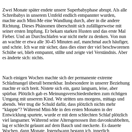
Zwei Monate später endete unsere Superbabyphase abrupt. Als alle
Schreibabys in unserem Umfeld endlich entspannter wurden,
machte auch Mini-Me eine Wandlung durch, aber in die andere
Richtung. Dieses Phänomen überschnitt sich zufälligerweise mit
seiner ersten Impfung. Er bekam starken Husten und das erste Mal
Fieber. Und an Durchschlafen war nicht mehr zu denken. Von nun
an wachte er etwa alle 30-45 Minuten auf, manchmal auch häufiger,
und schrie. Ich war mir sicher, dass dies einer der viel beschworenen
Schübe sei, blieb entspannt, stillte und zeigte viel Verständnis. Aber
es änderte sich: nichts.
Nach einigen Wochen machte sich der permanente extreme
Schlafmangel überall bemerkbar. Insbesondere in unserer Beziehung
machte er sich breit. Nistete sich ein, ganz langsam, leise, aber
spürbar. Plötzlich gab es Meinungsverschiedenheiten zum richtigen
Umgang mit unserem Kind. Wir stritten uns morgens, mittags und
abends. Wer trug die Schuld dafür, dass plötzlich nichts mehr
“klappte”? Während Mini-Me in den ersten Monaten in der
Entwicklung spurtete, wurde er mit dem schlechten Schlaf plötzlich
viel langsamer. Während seine Altersgenossen ihm davonkrabbelten,
lag er schlecht gelaunt auf dem Bauch und meckerte. Es dauerte
Wochen, dann Monate. Irgendwann begann ich, innerlich