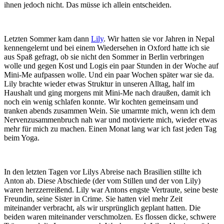
ihnen jedoch nicht. Das müsse ich allein entscheiden.
Letzten Sommer kam dann
Lily
. Wir hatten sie vor Jahren in Nepal
kennengelernt und bei einem Wiedersehen in Oxford hatte ich sie
aus Spaß gefragt, ob sie nicht den Sommer in Berlin verbringen
wolle und gegen Kost und Logis ein paar Stunden in der Woche auf
Mini-Me aufpassen wolle. Und ein paar Wochen später war sie da.
Lily brachte wieder etwas Struktur in unseren Alltag, half im
Haushalt und ging morgens mit Mini-Me nach draußen, damit ich
noch ein wenig schlafen konnte. Wir kochten gemeinsam und
tranken abends zusammen Wein. Sie umarmte mich, wenn ich dem
Nervenzusammenbruch nah war und motivierte mich, wieder etwas
mehr für mich zu machen. Einen Monat lang war ich fast jeden Tag
beim Yoga.
In den letzten Tagen vor Lilys Abreise nach Brasilien stillte ich
Anton ab. Diese Abschiede (der vom Stillen und der von Lily)
waren herzzerreißend. Lily war Antons engste Vertraute, seine beste
Freundin, seine Sister in Crime. Sie hatten viel mehr Zeit
miteinander verbracht, als wir ursprünglich geplant hatten. Die
beiden waren miteinander verschmolzen. Es flossen dicke, schwere