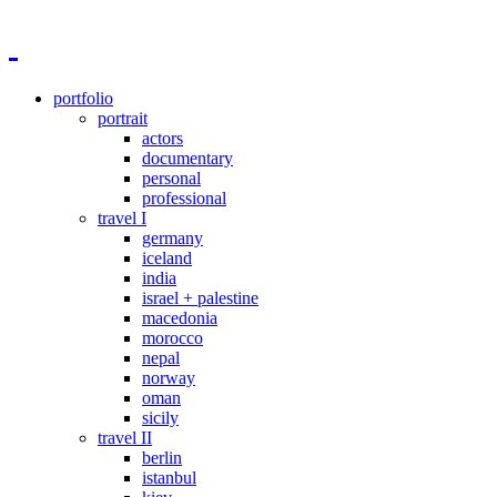
portfolio
portrait
actors
documentary
personal
professional
travel I
germany
iceland
india
israel + palestine
macedonia
morocco
nepal
norway
oman
sicily
travel II
berlin
istanbul