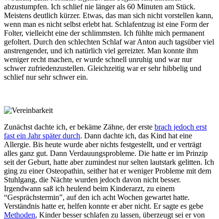
abzustumpfen. Ich schlief nie länger als 60 Minuten am Stück.
Meistens deutlich kürzer. Etwas, das man sich nicht vorstellen kann,
wenn man es nicht selbst erlebt hat. Schlafentzug ist eine Form der
Folter, vielleicht eine der schlimmsten. Ich fühlte mich permanent
gefoltert. Durch den schlechten Schlaf war Anton auch tagsüber viel
anstrengender, und ich natürlich viel gereizter. Man konnte ihm
weniger recht machen, er wurde schnell unruhig und war nur
schwer zufriedenzustellen. Gleichzeitig war er sehr hibbelig und
schlief nur sehr schwer ein.
Zunächst dachte ich, er bekäme Zähne, der erste
brach jedoch erst
fast ein Jahr später durch
. Dann dachte ich, das Kind hat eine
Allergie. Bis heute wurde aber nichts festgestellt, und er verträgt
alles ganz gut. Dann Verdauungsprobleme. Die hatte er im Prinzip
seit der Geburt, hatte aber zumindest nur selten lautstark gelitten. Ich
ging zu einer Osteopathin, seither hat er weniger Probleme mit dem
Stuhlgang, die Nächte wurden jedoch davon nicht besser.
Irgendwann saß ich heulend beim Kinderarzt, zu einem
“Gesprächstermin”, auf den ich acht Wochen gewartet hatte.
Verständnis hatte er, helfen konnte er aber nicht. Er sagte es gebe
Methoden
, Kinder besser schlafen zu lassen, überzeugt sei er von