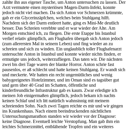
zahlte ihn aus eigener Tasche, um Anton untersuchen zu lassen. Der
Arzt vermutete einen mysteriösen Magen-Darm-Infekt, konnte
jedoch nicht viel machen. Da sich Anton vor Schmerzen krümmte,
gab er ein Glycerinzäpfchen, welches beim Stuhlgang hilft.
Nachdem sich der Darm entleert hatte, ging es Mini-Me deutlich
besser. Das Schreien verebbte und er war wieder der Alte. Am
Morgen entschied ich, zu fliegen. Die erste Etappe bis Istanbul
verlief relativ glimpflich, am Flughafen übergab sich Anton jedoch
(zum allerersten Mal in seinem Leben) und fing wieder an zu
schreien und sich zu winden. Ein unglaublich toller Flughafenarzt
untersuchte Anton in Istanbul und konnte wieder nichts finden, er
ermutigte uns jedoch, weiterzufliegen. Das taten wir. Die nächsten
zwei bis drei Tage waren der blanke Horror. Anton schrie fast
pausenlos, er aß schlecht und hatte keinen Stuhlgang. Er wandt sich
und meckerte. Wir hatten ein recht ungemütliches und wenig
babygeeignetes Hotelzimmer, und im Oman sind es tagsüber gut
und gern über 40 Grad im Schatten, öffentliche und
kinderfreundliche Infrastruktur gab es kaum. Zwar erledigte ich
meinen Job einigermaßen glimpflich, jedoch bekam ich nachts
keinen Schlaf und ich litt natürlich wahnsinnig mit meinem
schreienden Sohn. Nach zwei Tagen reichte es mir und wir gingen
ins Krankenhaus. Nach einem beeindruckenden nächtlichen
Untersuchungsmarathon standen wir wieder vor der Diagnose:
keine Diagnose. Eventuell leichte Verstopfung. Man gab ihm ein
leichtes Schmerzmittel, entblähende Tropfen und ein weiteres