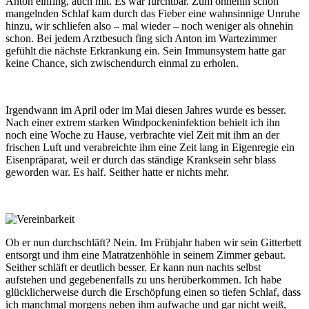
Anton einfing, auch mit. Es war furchtbar. Zum ohnehin schon
mangelnden Schlaf kam durch das Fieber eine wahnsinnige Unruhe
hinzu, wir schliefen also – mal wieder – noch weniger als ohnehin
schon. Bei jedem Arztbesuch fing sich Anton im Wartezimmer
gefühlt die nächste Erkrankung ein. Sein Immunsystem hatte gar
keine Chance, sich zwischendurch einmal zu erholen.
Irgendwann im April oder im Mai diesen Jahres wurde es besser.
Nach einer extrem starken Windpockeninfektion behielt ich ihn
noch eine Woche zu Hause, verbrachte viel Zeit mit ihm an der
frischen Luft und verabreichte ihm eine Zeit lang in Eigenregie ein
Eisenpräparat, weil er durch das ständige Kranksein sehr blass
geworden war. Es half. Seither hatte er nichts mehr.
Ob er nun durchschläft? Nein. Im Frühjahr haben wir sein Gitterbett
entsorgt und ihm eine Matratzenhöhle in seinem Zimmer gebaut.
Seither schläft er deutlich besser. Er kann nun nachts selbst
aufstehen und gegebenenfalls zu uns herüberkommen. Ich habe
glücklicherweise durch die Erschöpfung einen so tiefen Schlaf, dass
ich manchmal morgens neben ihm aufwache und gar nicht weiß,