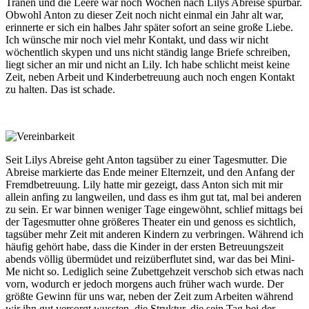
Tränen und die Leere war noch Wochen nach Lilys Abreise spürbar.
Obwohl Anton zu dieser Zeit noch nicht einmal ein Jahr alt war,
erinnerte er sich ein halbes Jahr später sofort an seine große Liebe.
Ich wünsche mir noch viel mehr Kontakt, und dass wir nicht
wöchentlich skypen und uns nicht ständig lange Briefe schreiben,
liegt sicher an mir und nicht an Lily. Ich habe schlicht meist keine
Zeit, neben Arbeit und Kinderbetreuung auch noch engen Kontakt
zu halten. Das ist schade.
Seit Lilys Abreise geht Anton tagsüber zu einer Tagesmutter. Die
Abreise markierte das Ende meiner Elternzeit, und den Anfang der
Fremdbetreuung. Lily hatte mir gezeigt, dass Anton sich mit mir
allein anfing zu langweilen, und dass es ihm gut tat, mal bei anderen
zu sein. Er war binnen weniger Tage eingewöhnt, schlief mittags bei
der Tagesmutter ohne größeres Theater ein und genoss es sichtlich,
tagsüber mehr Zeit mit anderen Kindern zu verbringen. Während ich
häufig gehört habe, dass die Kinder in der ersten Betreuungszeit
abends völlig übermüdet und reizüberflutet sind, war das bei Mini-
Me nicht so. Lediglich seine Zubettgehzeit verschob sich etwas nach
vorn, wodurch er jedoch morgens auch früher wach wurde. Der
größte Gewinn für uns war, neben der Zeit zum Arbeiten während
wir ihn gut versorgt wussten, die Struktur, die sein Tag bei der