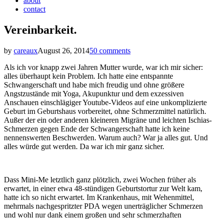
about
contact
Vereinbarkeit.
by
careaux
August 26, 2014
50 comments
Als ich vor knapp zwei Jahren Mutter wurde, war ich mir sicher:
alles überhaupt kein Problem. Ich hatte eine entspannte
Schwangerschaft und habe mich freudig und ohne größere
Angstzustände mit Yoga, Akupunktur und dem exzessiven
Anschauen einschlägiger Youtube-Videos auf eine unkomplizierte
Geburt im Geburtshaus vorbereitet, ohne Schmerzmittel natürlich.
Außer der ein oder anderen kleineren Migräne und leichten Ischias-
Schmerzen gegen Ende der Schwangerschaft hatte ich keine
nennenswerten Beschwerden. Warum auch? War ja alles gut. Und
alles würde gut werden. Da war ich mir ganz sicher.
Dass Mini-Me letztlich ganz plötzlich, zwei Wochen früher als
erwartet, in einer etwa 48-stündigen Geburtstortur zur Welt kam,
hatte ich so nicht erwartet. Im Krankenhaus, mit Wehenmittel,
mehrmals nachgespritzter PDA wegen unerträglicher Schmerzen
und wohl nur dank einem großen und sehr schmerzhaften