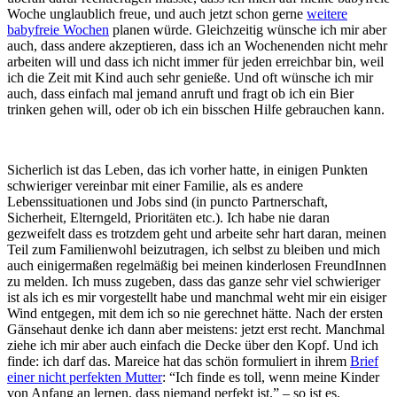
Woche unglaublich freue, und auch jetzt schon gerne
weitere
babyfreie Wochen
planen würde. Gleichzeitig wünsche ich mir aber
auch, dass andere akzeptieren, dass ich an Wochenenden nicht mehr
arbeiten will und dass ich nicht immer für jeden erreichbar bin, weil
ich die Zeit mit Kind auch sehr genieße. Und oft wünsche ich mir
auch, dass einfach mal jemand anruft und fragt ob ich ein Bier
trinken gehen will, oder ob ich ein bisschen Hilfe gebrauchen kann.
Sicherlich ist das Leben, das ich vorher hatte, in einigen Punkten
schwieriger vereinbar mit einer Familie, als es andere
Lebenssituationen und Jobs sind (in puncto Partnerschaft,
Sicherheit, Elterngeld, Prioritäten etc.). Ich habe nie daran
gezweifelt dass es trotzdem geht und arbeite sehr hart daran, meinen
Teil zum Familienwohl beizutragen, ich selbst zu bleiben und mich
auch einigermaßen regelmäßig bei meinen kinderlosen FreundInnen
zu melden. Ich muss zugeben, dass das ganze sehr viel schwieriger
ist als ich es mir vorgestellt habe und manchmal weht mir ein eisiger
Wind entgegen, mit dem ich so nie gerechnet hätte. Nach der ersten
Gänsehaut denke ich dann aber meistens: jetzt erst recht. Manchmal
ziehe ich mir aber auch einfach die Decke über den Kopf. Und ich
finde: ich darf das. Mareice hat das schön formuliert in ihrem
Brief
einer nicht perfekten Mutter
: “Ich finde es toll, wenn meine Kinder
von Anfang an lernen, dass niemand perfekt ist.” – so ist es.