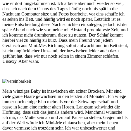
wie er dort hingekommen ist. Ich arbeite aber auch wieder so viel,
dass ich nach dem Chaos des Tages häufig noch bis spät in die
Nacht am Computer sitze und Fotos bearbeite, vor eins schaffe ich
es selten ins Bett, und häufig wird es noch später. Letztlich ist es
meine Entscheidung diese Nachtschichten einzulegen, jedoch ist der
späte Abend nach wie vor meine mit Abstand produktivste Zeit, und
ich komme nicht drumherum, diese zu nutzen. Der Schlaf kommt
hierbei viel zu häufig zu kurz. Dass mein Freund von jedem
Geräusch aus Mini-Mes Richtung sofort aufwacht und im Bett steht,
ist ein unglücklicher Umstand, der inzwischen leider auch dazu
geführt hat, dass wir nur noch selten in einem Zimmer schlafen.
Unsexy. Aber wahr.
Mein winziges Baby ist inzwischen ein echter Brocken. Mir sind
viele graue Haare gewachsen in den letzten 23 Monaten. Ich wiege
immer noch einige Kilo mehr als vor der Schwangerschaft und
passe in kaum eine meiner alten Hosen. Langsam schwindet die
Hoffnung, dass sich das jemals ändern wird. Manchmal wünsche
ich mir, das Muttersein ab und zu auf Pause zu stellen. Gegen nichts
auf der Welt würde ich Mini-Me eintauschen, aber mein Leben
davor vermisse ich trotzdem sehr. Ich war unbeschwerter und